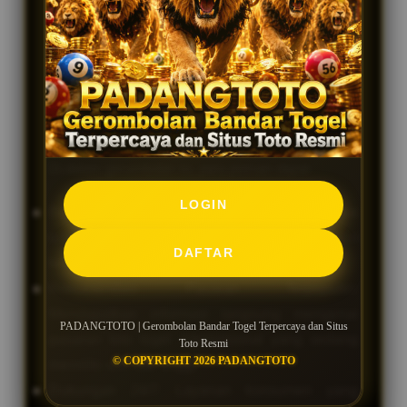
Satu hal unik yang membedakan PADANGTOTO
dari kompetitornya adalah konsep "Gerombolan".
Platform ini bukan sekadar tempat memasang
angka, melainkan ruang berkumpulnya para
pencinta toto dari berbagai latar belakang.
Di dalam gerombolan ini, para pemain dapat:
LOGIN
Berbagi Prediksi Akurat: Diskusi aktif mengenai
tafsir mimpi, rumus angka, hingga histori
DAFTAR
keluaran togel.
Rekomendasi Pasaran Terpopuler:
Mendapatkan informasi langsung mengenai
PADANGTOTO | Gerombolan Bandar Togel Terpercaya dan Situs
pasaran toto togel internasional yang sedang
Toto Resmi
© COPYRIGHT 2026 PADANGTOTO
memiliki win rate tinggi.
Dukungan 24/7: Layanan konsumen yang