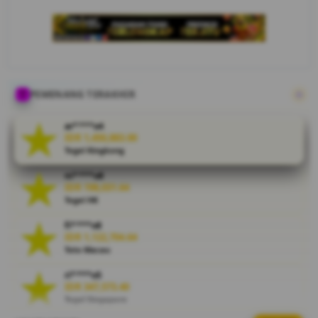
pilih!
PADANGTOTO
hadir sebagai
situs toto
resmi
legendaris
yang
PEMENANG TERAKHIR
menyatukan
kenyamanan
ar****o4
transaksi
IDR 1,450,883.00
Togel Kingkong
secepat kilat
dengan
ni****o8
pasaran toto
IDR 198,031.64
terlengkap di
Togel HK
Indonesia.
fi****o8
IDR 1,122,704.64
V
Toto Macau
i
e
ri****o5
IDR 347,573.40
w
Togel Singapore
l