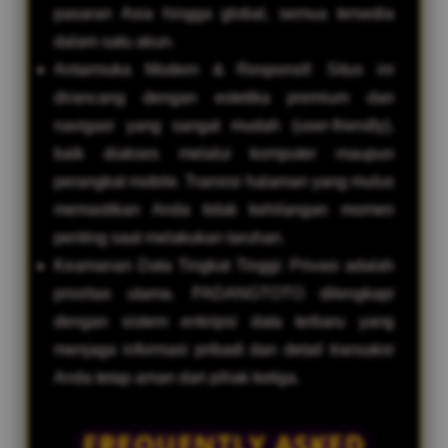
pasaran Asia hingga global, semua tersedia
dalam satu akun.
Antarmuka Modern & Responsif: Situs ini
dirancang dengan estetika premium dan
navigasi yang sangat mudah (user-friendly),
baik diakses melalui komputer maupun
perangkat mobile. Transisi halaman yang mulus
memastikan Anda tidak kehilangan momen
penting saat melakukan taruhan.
Keamanan Data Tingkat Tinggi: Privasi adalah
prioritas utama. PADANGTOTO dilengkapi
dengan sistem enkripsi data terbaru yang
menjaga informasi pribadi dan detail transaksi
Anda tetap aman dari pihak ketiga.
FREQUENTLY ASKED