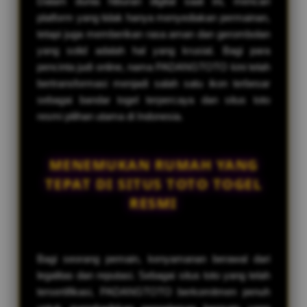
Dalam dunia hiburan digital saat ini, mencari
platform yang tidak hanya menyediakan permainan,
tetapi juga memberikan rasa aman dan gerombolan
yang solid adalah hal yang krusial. Bagi para
pencinta judi online, nama PADANGTOTO kini telah
bertransformasi menjadi salah satu ikon terbesar
sebagai bandar togel terpercaya dan situs toto
resmi pilihan utama di Indonesia.
MENEMUKAN RUMAH YANG
TEPAT DI SITUS TOTO TOGEL
RESMI
Bagi seorang pemain, kenyamanan berawal dari
legalitas dan reputasi. Sebagai situs toto yang telah
tersertifikasi, PADANGTOTO berkomitmen penuh