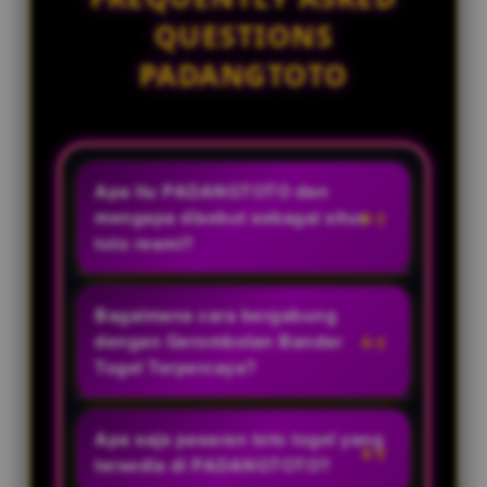
QUESTIONS
PADANGTOTO
Apa itu PADANGTOTO dan
mengapa disebut sebagai situs
toto resmi?
PADANGTOTO adalah platform
penyedia taruhan toto togel
Bagaimana cara bergabung
online yang telah mengantongi
dengan Gerombolan Bandar
lisensi resmi. Disebut sebagai
Togel Terpercaya?
situs toto resmi karena semua
Caranya sangat mudah! Anda
pasaran yang tersedia memiliki
hanya perlu mengunjungi situs
Apa saja pasaran toto togel yang
sertifikasi internasional,
resmi PADANGTOTO, klik tombol
tersedia di PADANGTOTO?
menjamin bahwa setiap hasil