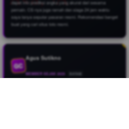
dapet info prediksi angka yang akurat dari sesama
pemain. CS-nya juga ramah dan siaga 24 jam waktu
saya tanya seputar pasaran resmi. Rekomendasi banget
buat yang cari situs toto resmi.
Agus Sutikno
GC
MEMBER SEJAK 2025
BATAM
Awalnya ragu main toto online, tapi setelah gabung di
PADANGTOTO rasanya aman banget. Sistem
keamanannya tinggi dan semua permainannya
transparan. Menang besar bulan ini dan langsung cair
tanpa kendala!