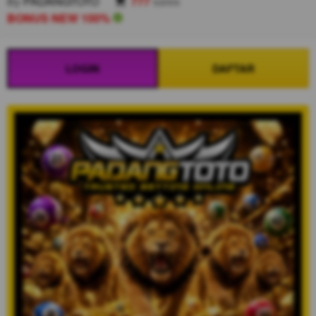
By
PADANGTOTO
777
sales
BONUS NEW 100%
LOGIN
DAFTAR