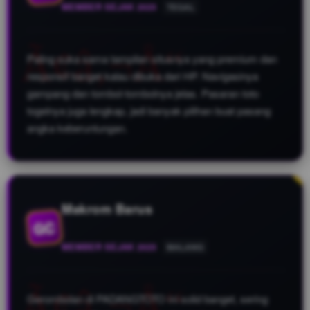
MEMBER SEJAK 2025
TEGAL
Paling suka sama tampilan situsnya yang premium dan
responsif banget kalau dibuka dari HP. Navigasinya
gampang dan tombol-tombolnya jelas. Pasaran toto
togelnya juga lengkap, jadi banyak pilihan buat pasang
angka keberuntungan.
Makrom Barus
GC
MEMBER SEJAK 2025
MALANG
Gerombolan di PADANGTOTO ini solid banget, sering